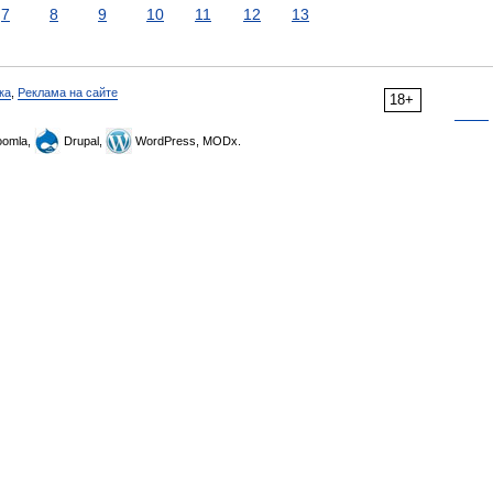
7
8
9
10
11
12
13
ка
,
Реклама на сайте
18+
omla,
Drupal,
WordPress, MODx.