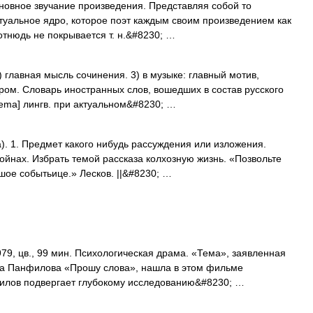
вное звучание произведения. Представляя собой то
уальное ядро, которое поэт каждым своим произведением как
отнюдь не покрывается т. н.&#8230; …
) главная мысль сочинения. 3) в музыке: главный мотив,
ром. Словарь иностранных слов, вошедших в состав русского
thema] лингв. при актуальном&#8230; …
). 1. Предмет какого нибудь рассуждения или изложения.
ойнах. Избрать темой рассказа колхозную жизнь. «Позвольте
шое событьице.» Лесков. ||&#8230; …
, цв., 99 мин. Психологическая драма. «Тема», заявленная
ба Панфилова «Прошу слова», нашла в этом фильме
илов подвергает глубокому исследованию&#8230; …