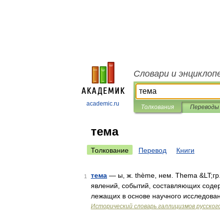
Словари и энциклоп
academic.ru
Толкования
Переводы
тема
Толкование
Перевод
Книги
тема
— ы, ж. thème, нем. Thema &LT;гр
1
явлений, событий, составляющих содер
лежащих в основе научного исследовани
Исторический словарь галлицизмов русског