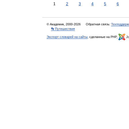
1
2
3
4
5
6
© Академик, 2000-2026
Обратная связь:
Техподдерж
👣 Путешествия
Экспорт словарей на сайты
, сделанные на PHP,
Jo