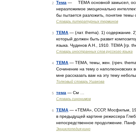
Тема
— ТЕМА основной замысел, осно
2
неразложимое эмоционально интеллект
бы пытается разложить, понятие темы 
Словарь литературных терминов
ТЕМА
— (лат. thema). 1) содержание. 2
3
который должен быть развит композито
языка. Чудинов А.Н., 1910. ТЕМА [гр. 
Словарь иностранных слов русского языка
ТЕМА
— ТЕМА, темы, жен. (греч. thema
4
Сочинение на тему о наполеоновских в
мне рассказать вам на эту тему неболь
Толковый словарь Ушакова
тема
— См …
5
Словарь синонимов
ТЕМА
— «ТЕМА», СССР, Мосфильм, 1979
6
в предыдущей картине режиссера Гле
непосредственное продолжение. Панф
Энциклопедия кино