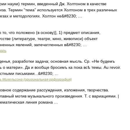
 науки) термин, введенный Дж. Холтоном в качестве
иза. Термин “тема” используется Холтоном в трех различных
тезах и методологиях. Холтон не&#8230; …
 то, что положено (в основу)], 1) предмет описания,
усстве (литературе, театре, кино, живописи) объект
зненных явлений, запечатленных в&#8230; …
варь
нья, разработки задача; основная мысль. Ср. «Не будемъ
ъ о матери». Да и вообще бросимъ ка пока всѣ темы. Au revoir.
 частными письмами...&#8230; …
ь Михельсона (оригинальная орфография)
новное содержание рассуждения, изложения, творчества.
 Главный мотив музыкального произведения. Т. с вариациями. |
. Тематическая линия романа …