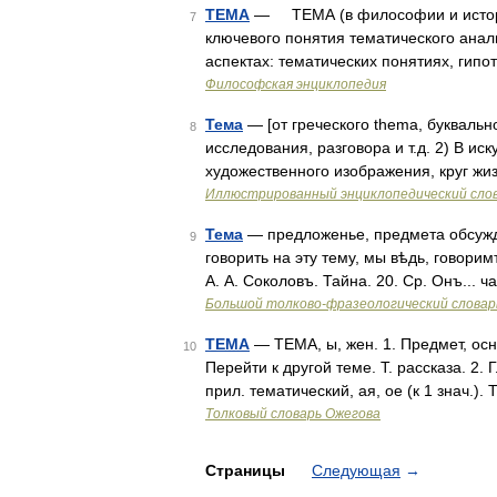
ТЕМА
— ТЕМА (в философии и истории
7
ключевого понятия тематического анал
аспектах: тематических понятиях, гипо
Философская энциклопедия
Тема
— [от греческого thema, буквально
8
исследования, разговора и т.д. 2) В иск
художественного изображения, круг жи
Иллюстрированный энциклопедический сло
Тема
— предложенье, предмета обсужде
9
говорить на эту тему, мы вѣдь, говорим
А. А. Соколовъ. Тайна. 20. Ср. Онъ...
Большой толково-фразеологический словар
ТЕМА
— ТЕМА, ы, жен. 1. Предмет, ос
10
Перейти к другой теме. Т. рассказа. 2.
прил. тематический, ая, ое (к 1 знач.)
Толковый словарь Ожегова
Страницы
Следующая
→